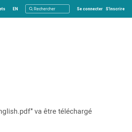
ets
EN
Se connecter
S'inscrire
lish.pdf" va être téléchargé