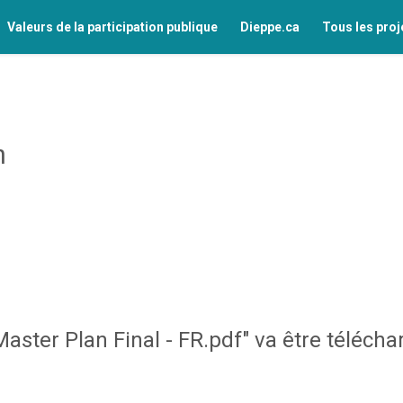
Valeurs de la participation publique
Dieppe.ca
Tous les proj
n
ster Plan Final - FR.pdf" va être télécha